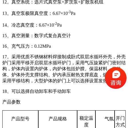
12、真空系统：
选片式真空泵
+罗茨泵+扩散泵机组
-
3
13、真空泵极限真空度：6.67×10
Pa
-
2
14、冷态真空度：6.67×10
Pa
15、真空测量：数字式复合真空计
16、
充气压力：
0.12MPa
17、采用优质不锈钢材料焊接制成卧式双层水循环外壳，外壳
炉门采用平移开启双层水循环炉门，采用气压旋紧炉门密封结
构，炉体内设置内炉体，内炉体包括炉膛、保温材料、发热
体、炉体外壳支撑结构、炉内承压耐热支撑底盘，炉体的炉门
采用平移结构，大型炉体的炉门上可以选择设置发热体。
18、可以选择自动卸车和手动卸车
产品参数
额定温
开门
产品
型号
产品规格
气氛
度
方式