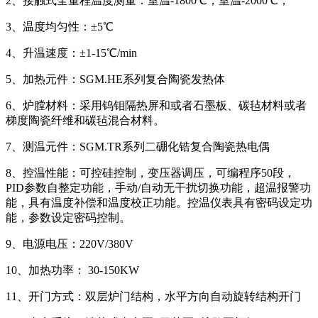
2、接触式全量程温度测量：
室温
-1800℃
；室温
-2000℃；
3、
温度均匀性：
±5℃
4、升温速度：±1-15℃/min
5、加热元件：SGM.HE系列复合陶瓷发热体
6、炉膛材料：采用钨钼隔热屏和或者石墨板、碳毡材料或者
梯度陶瓷纤维和碳毡混合材料。
7、
测温元件：
SGM.TR系列二硼化锆复合陶瓷热电偶
8、
控温性能：可控硅控制，变压器调压，可编程序
50段，
PID参数自整定功能，手动/自动无干扰切换功能，超温报警功
能，具有温度补偿和温度校正功能。控温仪表具有密码设定功
能，参数设定密码控制。
9、电源电压：220V/380V
10、加热功率： 30-150KW
11、开门方式：双层炉门结构，水平方向自动旋转结构开门