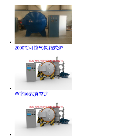
2000℃可控气氛箱式炉
单室卧式真空炉