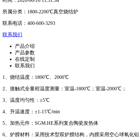
时间：
2020-06-16 11:31:34
所属分类：
1800-2200℃真空烧结炉
联系电话：
400-600-3293
联系我们
产品介绍
产品参数
在线定制
联系我们
1、烧结温度：1800℃
、
2000℃
2、接触式全量程温度测量：
室温
-1800℃
；室温
-2000℃；
3、
温度均匀性：
±5℃
4、升温速度：±1-15℃/min
5、加热元件：SGM.HE系列复合陶瓷发热体
6、炉膛材料：采用技术型双炉膛结构，内膛采用空心球氧化