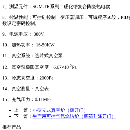
7、
测温元件：
SGM.TR系列二硼化锆复合陶瓷热电偶
8、
控温性能：可控硅控制，变压器调压，可编程序
50段，P
数设定密码控制。
9、电源电压： 380V
10、加热功率： 16-50KW
11、真空系统：选片式真空泵
-
2
12、真空泵极限真空度：6.67×10
Pa
13、冷态真空度：2000Pa
14、真空测量：真空表
15
、充气压力：
0.1
1MPa
上一篇：
小型立式真空炉（侧开门）
下一篇：
生产用可控气氛烧结炉（底部升降开门）
推荐产品