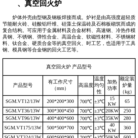
、真空回火炉
炉体外壳由型钢及钢板焊接而成。炉衬是由高强度超轻质
节能耐火砖、硅酸铝纤维、硅藻土保温砖及石棉板砌筑而成的
复合结构。可应用于金属材料及合金材料、高速钢、冷热作模
具钢、不锈钢、弹性合金、高温合金、软磁性材料、不锈钢材
料、钛合金、硬质合金等的真空回火、时工艺，也适用于工具
钢、模具钢等合金钢的回火工艺等。
真空回火炉 产品型号
温度
额定装
有工作尺寸
加热
产品型号
高温度
均匀
炉量
（mm）
功率
性
（kg）
15
SGM.VT12/13W
200*200*300
65
700℃
±3℃
KW
SGM.VT36/13W
300*300*450
20KW
250
700℃
±3℃
SGM.VT96/13W
400*400*600
35KW
280
700℃
±3℃
40
SGM.VT175/13W
500*500*700
360
700℃
±3℃
KW
SGM.VT324/13W
600*600*900
50KW
600
700℃
±3℃