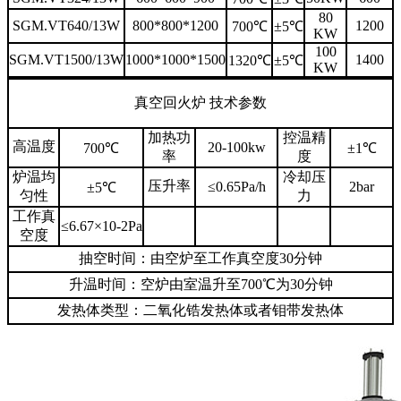
80
SGM.VT640/13W
800*800*1200
1200
700℃
±5℃
KW
100
SGM.VT1500/13W
1000*1000*1500
1400
1320℃
±5℃
KW
真空回火炉 技术参数
加热功
控温精
高温度
20-100kw
700℃
±1℃
率
度
炉温均
冷却压
压升率
≤0.65Pa/h
2bar
±5℃
匀性
力
工作真
≤6.67×10-2Pa
空度
抽空时间：由空炉至工作真空度30分钟
升温时间：空炉由室温升至700℃为30分钟
发热体类型：二氧化锆发热体或者钼带发热体