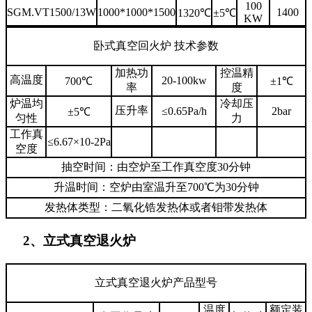
100
SGM.VT1500/13W
1000*1000*1500
1400
1320℃
±5℃
KW
卧式真空回火炉 技术参数
加热功
控温精
高温度
20-100kw
700℃
±1℃
率
度
炉温均
冷却压
压升率
≤0.65Pa/h
2bar
±5℃
匀性
力
工作真
≤6.67×10-2Pa
空度
抽空时间：由空炉至工作真空度30分钟
升温时间：空炉由室温升至700℃为30分钟
发热体类型：二氧化锆发热体或者钼带发热体
2、立式真空退火炉
立式真空退火炉产品型号
温度
额定装