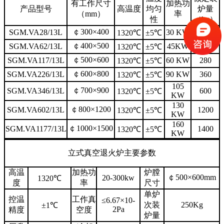
有工作尺寸
加热功
产品型号
高温度
均匀
炉量
（mm）
率
性
（kg）
￠300×400
SGM.VA28/13L
30 KW
65
1320℃
±5℃
￠400×500
SGM.VA62/13L
45KW
250
1320℃
±5℃
￠500×600
SGM.VA117/13L
60 KW
280
1320℃
±5℃
￠600×800
SGM.VA226/13L
90 KW
360
1320℃
±5℃
105
￠700×900
SGM.VA346/13L
600
1320℃
±5℃
KW
130
￠800×1200
SGM.VA602/13L
1200
1320℃
±5℃
KW
160
￠1000×1500
SGM.VA1177/13L
1400
1320℃
±5℃
KW
立式真空退火炉主要参数
高温
加热功
炉膛
￠500×600mm
20-300kw
1320℃
度
率
尺寸
单炉
控温
工作真
≤6.67×10-
次装
250Kg
±1℃
2Pa
精度
空度
炉量