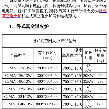
真空退火炉主要由炉罩、炉罩驱动机构、节能型纤维耐火
炉衬、高温高辐射电热元件、软密封锁紧机构、炉台、炉台导
电电箱、智能PID温度程序控制系统等主要部分组成,分为
卧式
真空退火炉
和立式真空退火炉两种结构形式。
1、卧式真空退火炉
卧式真空回火炉 产品型号
温度
额定装
有工作尺寸
加热
产品型号
高温度
均匀
炉量
（mm）
功率
性
（kg）
15
SGM.VT12/13W
200*200*300
65
700℃
±3℃
KW
SGM.VT36/13W
300*300*450
20KW
250
700℃
±3℃
SGM.VT96/13W
400*400*600
35KW
280
700℃
±3℃
40
SGM.VT175/13W
500*500*700
360
700℃
±3℃
KW
SGM.VT324/13W
600*600*900
50KW
600
700℃
±3℃
80
SGM.VT640/13W
800*800*1200
1200
700℃
±5℃
KW