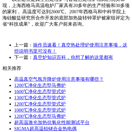
现，上海西格马高温电炉厂家具有
20
多年的生产经验和
30
多项
的家利， 高温度可达到
2600
℃。
2007
年西格马和中科学院上
海硅酸盐研究所合作开发的底部加热旋转钟罩炉被家组评定为
省“科技成果”，欢迎广大客户前来咨询。
上一篇：
操作员速看！真空热处理炉使用注意事项，这
些说明书里可没有！
下一篇：
真空炉知识百科，你想了解的这里都有
相关推荐
高温真空气氛升降炉使用注意事项有哪些？
1200℃净化生态型马弗炉
1600℃净化生态型管式炉
1300℃净化生态型管式炉
1200℃净化生态型管式炉
1000℃净化生态型管式炉
1200℃净化生态型马弗炉
超高温激光加热抗氧化性能测试平台
SIGMA超高温铂铑合金热电偶