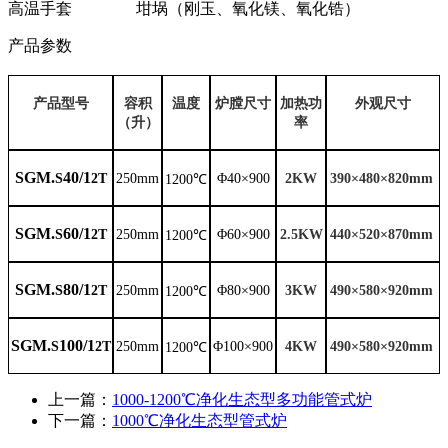
高温手套 坩埚（刚玉、氧化镁、氧化锆）
产品参数
产品型号
容积
温度
炉膛尺寸
加热功
外观尺寸
（升）
率
SGM.
40/1
S
2T
250mm
Φ40×900
2KW
390
×
480
×
820mm
1
2
00℃
SGM.
60/1
S
2T
250mm
Φ60×900
2.5KW
44
0
×
52
0
×
8
7
0mm
1
2
00℃
SGM.
80/1
S
2T
250mm
Φ80×900
3KW
4
90
×
5
80
×
9
20mm
1
2
00℃
SGM.
100/1
S
2T
250mm
Φ100×900
4KW
4
90
×
5
80
×
9
20mm
1
2
00℃
上一篇：
1000-1200℃净化生态型多功能管式炉
下一篇：
1000℃净化生态型管式炉