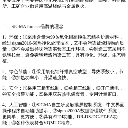
主要应用于需要特殊净化环境进行的结晶烧结，高校、科研院
所、工矿企业做通用高温烧结与金属退火。
二、SIGMA furnace品牌的理念
1、环保：①采用含量为99％氧化铝高纯生态结构炉膛材料，
经过sigma2016-66热净化处理技术，②不会污染被烧结物的质
量，③不会发出异味污染实验室工作环境，④制造工艺采用不
锈钢拉丝，避免碳钢烤漆污染工艺，具有净化、环保、生态特
征。
2、绿色节能：①采用氧化铝纤维真空成型，导热系数小，节
能；②加热功率小，升温速度快。
3、安全：①采用三相五线制，②单相三线制，③开门断电，
④安全报警功能，⑤采用双芯热电偶套管，专用计量窗口。
4、人工智能：①SIGMA自主研发触摸屏控制系统，中文界面
操作程序自动辅助提示，②sigma2000A数据管理软件系统，
更简单、更方便，③具有ATDI功能、DR-DS-DC-FT-EA功
能；④各种仪表符合VQMUC程序。